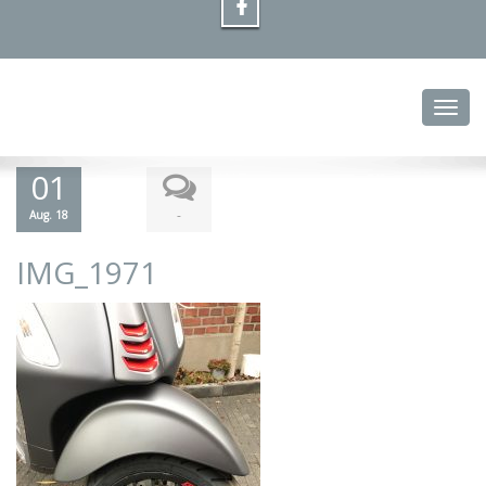
Toggl
01
-
Aug. 18
IMG_1971