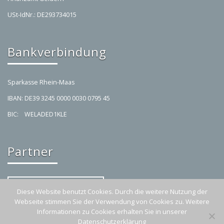
USt-IdNr.: DE293734015
Bankverbindung
Sparkasse Rhein-Maas
IBAN: DE39 3245 0000 0030 0795 45
BIC: WELADED1KLE
Partner
Ferienwohnung Casa Straelen
Diese Website benutzt Cookies. Durch die weitere Nutzung der
Webseite stimmen Sie der Verwendung von Cookies zu. Weitere
Informationen zu Cookies erhalten Sie in unserer
© Zweiradhandel Post 2025 |
Impressum
Datenschutzerklärung