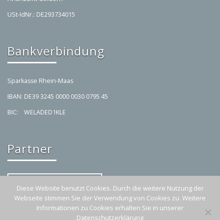
USt-IdNr.: DE293734015
Bankverbindung
Sparkasse Rhein-Maas
IBAN: DE39 3245 0000 0030 0795 45
BIC: WELADED1KLE
Partner
Ferienwohnung Casa Straelen
Diese Website benutzt Cookies. Durch die weitere Nutzung der
Webseite stimmen Sie der Verwendung von Cookies zu. Weitere
Informationen zu Cookies erhalten Sie in unserer
© Zweiradhandel Post 2025 |
Impressum
Datenschutzerklärung