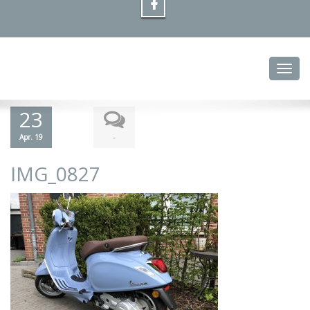
Toggl
23
-
Apr. 19
IMG_0827