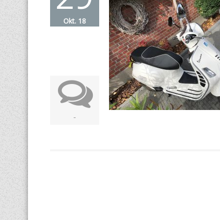
Okt. 18
-