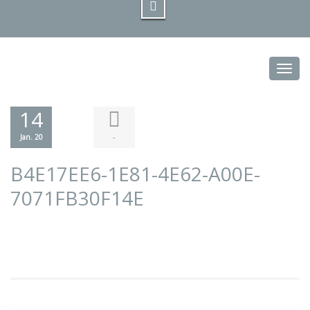
Toggl
14
-
Jan. 20
B4E17EE6-1E81-4E62-A00E-
7071FB30F14E