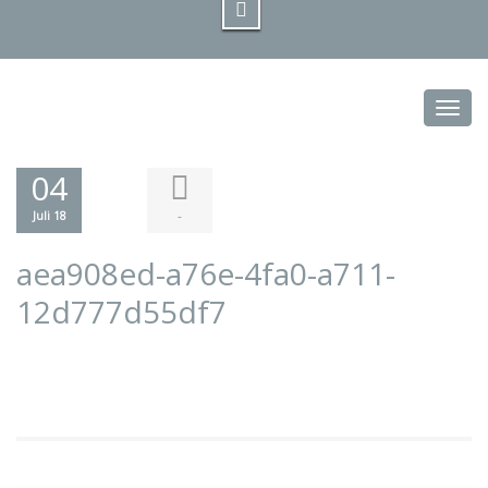
Toggl
04
-
Juli 18
aea908ed-a76e-4fa0-a711-
12d777d55df7