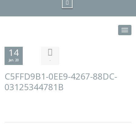
Toggl
14
-
Jan. 20
C5FFD9B1-0EE9-4267-88DC-
03125344781B