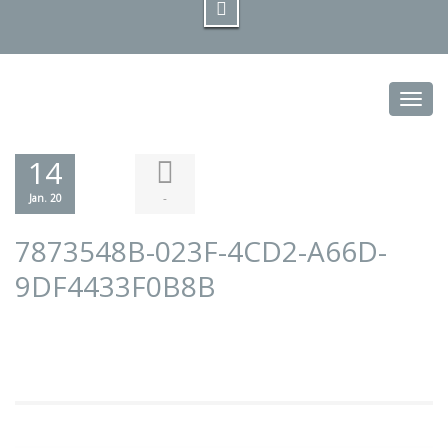
Toggl
14
-
Jan. 20
7873548B-023F-4CD2-A66D-
9DF4433F0B8B