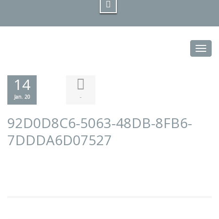
Toggl
14
-
Jan. 20
92D0D8C6-5063-48DB-8FB6-
7DDDA6D07527